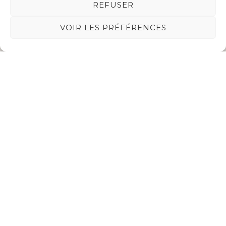
REFUSER
Associations
VOIR LES PRÉFÉRENCES
Listes électorales
Liens utiles