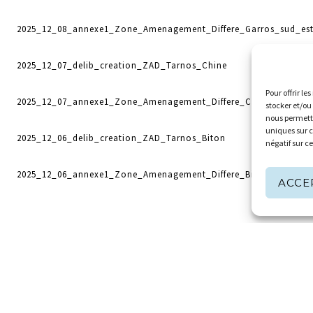
2025_12_08_annexe1_Zone_Amenagement_Differe_Garros_sud_es
2025_12_07_delib_creation_ZAD_Tarnos_Chine
Pour offrir le
2025_12_07_annexe1_Zone_Amenagement_Differe_Chine_Tarnos
stocker et/ou
nous permettr
uniques sur c
2025_12_06_delib_creation_ZAD_Tarnos_Biton
négatif sur c
2025_12_06_annexe1_Zone_Amenagement_Differe_Biton_Tarnos
ACCE
Imprimer la page
Partager la page