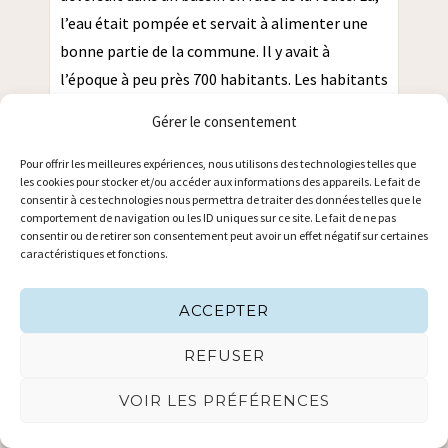
l’eau était pompée et servait à alimenter une
bonne partie de la commune. Il y avait à
l’époque à peu près 700 habitants. Les habitants
du Bourg en particulier utilisaient cette eau
Gérer le consentement
mais également le boulanger pour faire son
pain qu’il vendait ensuite dans toute la
Pour offrir les meilleures expériences, nous utilisons des technologies telles que
les cookies pour stocker et/ou accéder aux informations des appareils. Le fait de
commune. L’eau était claire et propre.
consentir à ces technologies nous permettra de traiter des données telles que le
La route qui longe le lavoir était à cette époque
comportement de navigation ou les ID uniques sur ce site. Le fait de ne pas
consentir ou de retirer son consentement peut avoir un effet négatif sur certaines
un chemin de terre, rugueux. Et très pentu
caractéristiques et fonctions.
comme encore aujourd’hui.
Les enfants l’empruntaient pour se rendre dans
ACCEPTER
la maison en haut de la côte, autrefois école qui
REFUSER
accueillait les petits de la classe enfantine ainsi
que les filles.
VOIR LES PRÉFÉRENCES
Les classes n’étaient pas mixtes à cette époque
sauf chez les petits. Sur le chemin de l’école, les