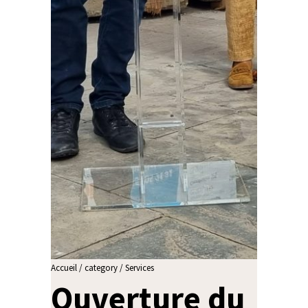
Accueil
/
category
/
Services
Ouverture du